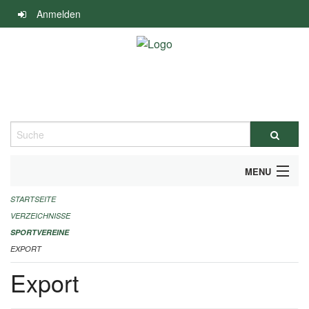
Navigation
Anmelden
überspringen
Suche
MENU
STARTSEITE
ALLGEMEINE INFORMATIONEN
VERZEICHNISSE
FINANZIELLE UNTERSTÜTZUNG BENÖTIGT?
SPORTVEREINE
EXPORT
KONTAKT
Export