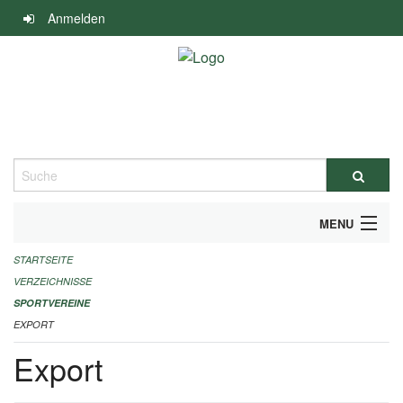
Navigation
Anmelden
überspringen
Suche
MENU
STARTSEITE
ALLGEMEINE INFORMATIONEN
VERZEICHNISSE
FINANZIELLE UNTERSTÜTZUNG BENÖTIGT?
SPORTVEREINE
EXPORT
KONTAKT
Export