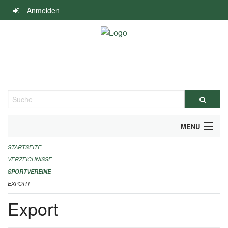
Navigation
Anmelden
überspringen
Suche
MENU
STARTSEITE
ALLGEMEINE INFORMATIONEN
VERZEICHNISSE
FINANZIELLE UNTERSTÜTZUNG BENÖTIGT?
SPORTVEREINE
EXPORT
KONTAKT
Export