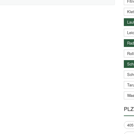
Fitn
Klet
Lauf
Leic
Rad
Roll
Schi
Sch
Tan
Was
PLZ
405