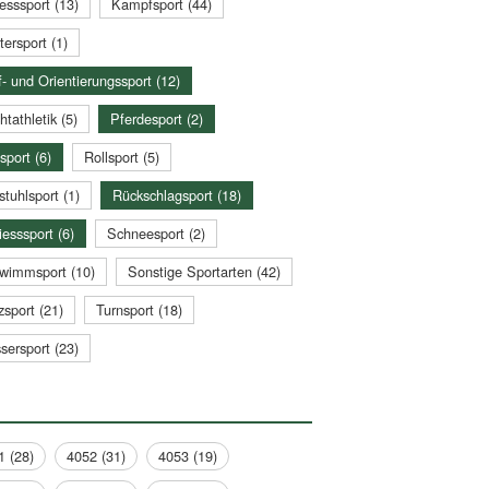
esssport (13)
Kampfsport (44)
tersport (1)
- und Orientierungssport (12)
htathletik (5)
Pferdesport (2)
sport (6)
Rollsport (5)
stuhlsport (1)
Rückschlagsport (18)
esssport (6)
Schneesport (2)
wimmsport (10)
Sonstige Sportarten (42)
zsport (21)
Turnsport (18)
sersport (23)
1 (28)
4052 (31)
4053 (19)