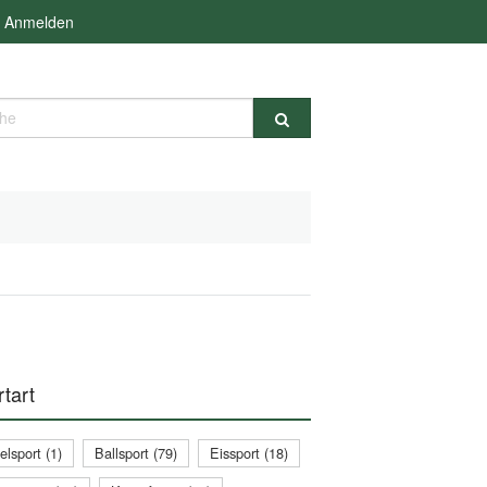
Anmelden
e
tart
lsport (1)
Ballsport (79)
Eissport (18)