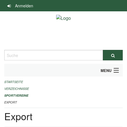
Navigation
Anmelden
überspringen
Suche
MENU
STARTSEITE
ALLGEMEINE INFORMATIONEN
VERZEICHNISSE
FINANZIELLE UNTERSTÜTZUNG BENÖTIGT?
SPORTVEREINE
EXPORT
KONTAKT
Export