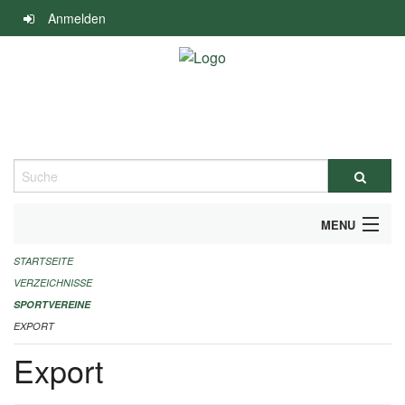
Navigation
Anmelden
überspringen
Suche
MENU
STARTSEITE
ALLGEMEINE INFORMATIONEN
VERZEICHNISSE
FINANZIELLE UNTERSTÜTZUNG BENÖTIGT?
SPORTVEREINE
EXPORT
KONTAKT
Export