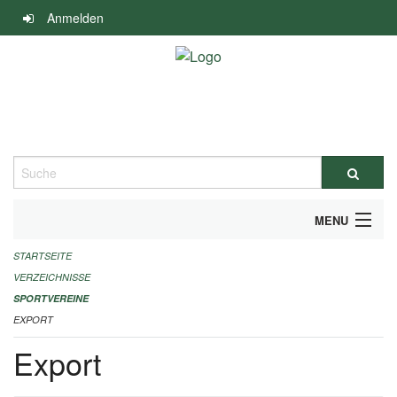
Navigation
Anmelden
überspringen
Suche
MENU
STARTSEITE
ALLGEMEINE INFORMATIONEN
VERZEICHNISSE
FINANZIELLE UNTERSTÜTZUNG BENÖTIGT?
SPORTVEREINE
EXPORT
KONTAKT
Export