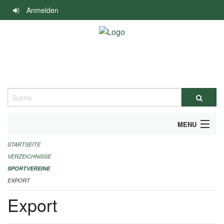
Navigation
Anmelden
überspringen
Suche
MENU
STARTSEITE
ALLGEMEINE INFORMATIONEN
VERZEICHNISSE
FINANZIELLE UNTERSTÜTZUNG BENÖTIGT?
SPORTVEREINE
EXPORT
KONTAKT
Export