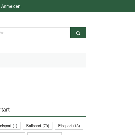
Anmelden
e
tart
lsport (1)
Ballsport (79)
Eissport (18)