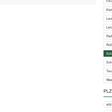
Fitn
Klet
Lauf
Leic
Rad
Roll
Schi
Sch
Tan
Was
PLZ
405