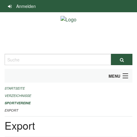
Navigation
Anmelden
überspringen
Suche
MENU
STARTSEITE
ALLGEMEINE INFORMATIONEN
VERZEICHNISSE
FINANZIELLE UNTERSTÜTZUNG BENÖTIGT?
SPORTVEREINE
EXPORT
KONTAKT
Export