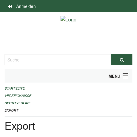
Navigation
Anmelden
überspringen
Suche
MENU
STARTSEITE
ALLGEMEINE INFORMATIONEN
VERZEICHNISSE
FINANZIELLE UNTERSTÜTZUNG BENÖTIGT?
SPORTVEREINE
EXPORT
KONTAKT
Export