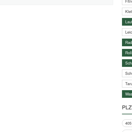
Fitn
Klet
Lauf
Leic
Rad
Roll
Schi
Sch
Tan
Was
PLZ
405