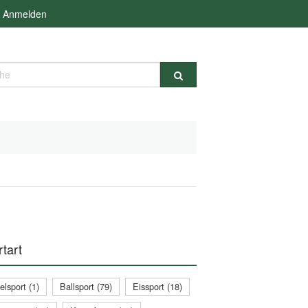
Anmelden
e
tart
lsport (1)
Ballsport (79)
Eissport (18)