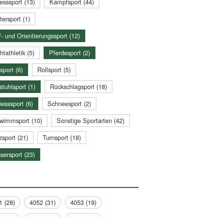
esssport (13)
Kampfsport (44)
tersport (1)
- und Orientierungssport (12)
htathletik (5)
Pferdesport (2)
sport (6)
Rollsport (5)
stuhlsport (1)
Rückschlagsport (18)
esssport (6)
Schneesport (2)
wimmsport (10)
Sonstige Sportarten (42)
zsport (21)
Turnsport (18)
sersport (23)
1 (28)
4052 (31)
4053 (19)