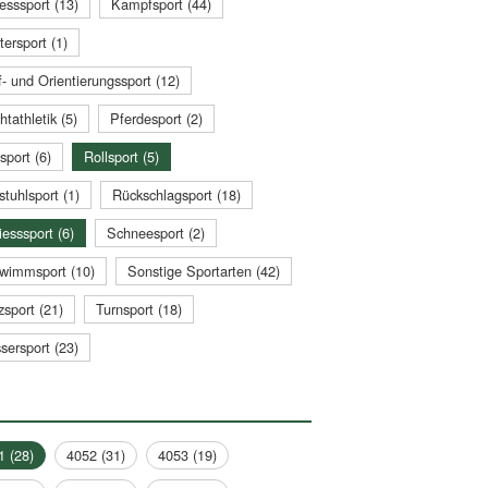
esssport (13)
Kampfsport (44)
tersport (1)
- und Orientierungssport (12)
htathletik (5)
Pferdesport (2)
sport (6)
Rollsport (5)
stuhlsport (1)
Rückschlagsport (18)
esssport (6)
Schneesport (2)
wimmsport (10)
Sonstige Sportarten (42)
zsport (21)
Turnsport (18)
sersport (23)
1 (28)
4052 (31)
4053 (19)