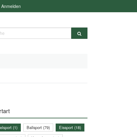
Anmelden
e
tart
lsport (1)
Ballsport (79)
Eissport (18)