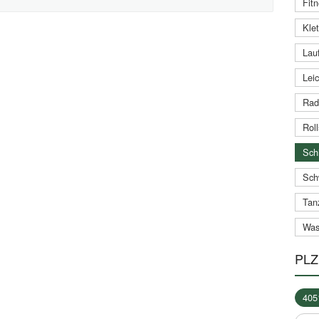
Fitn
Klet
Lauf
Leic
Rad
Roll
Schi
Sch
Tan
Was
PLZ
405