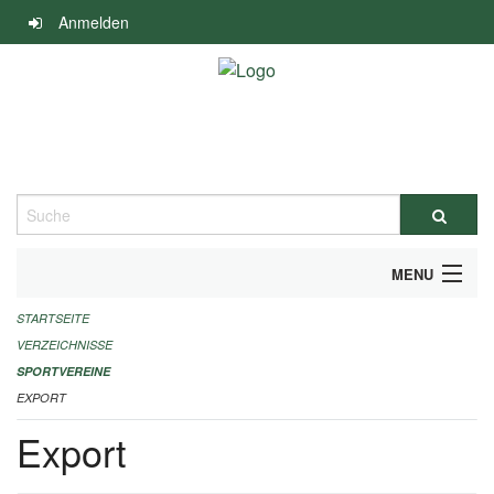
Navigation
Anmelden
überspringen
Suche
MENU
STARTSEITE
ALLGEMEINE INFORMATIONEN
VERZEICHNISSE
FINANZIELLE UNTERSTÜTZUNG BENÖTIGT?
SPORTVEREINE
EXPORT
KONTAKT
Export