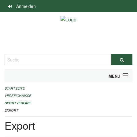
Navigation
Anmelden
überspringen
Suche
MENU
STARTSEITE
ALLGEMEINE INFORMATIONEN
VERZEICHNISSE
FINANZIELLE UNTERSTÜTZUNG BENÖTIGT?
SPORTVEREINE
EXPORT
KONTAKT
Export