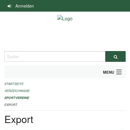
Navigation
Anmelden
überspringen
Suche
MENU
STARTSEITE
ALLGEMEINE INFORMATIONEN
VERZEICHNISSE
FINANZIELLE UNTERSTÜTZUNG BENÖTIGT?
SPORTVEREINE
EXPORT
KONTAKT
Export