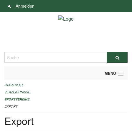
Navigation
Anmelden
überspringen
Suche
MENU
STARTSEITE
ALLGEMEINE INFORMATIONEN
VERZEICHNISSE
FINANZIELLE UNTERSTÜTZUNG BENÖTIGT?
SPORTVEREINE
EXPORT
KONTAKT
Export