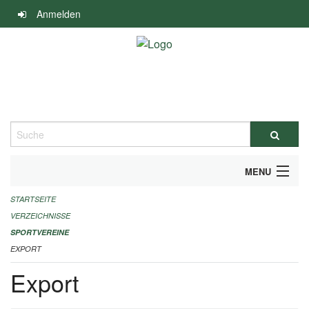
Navigation
Anmelden
überspringen
Suche
MENU
STARTSEITE
ALLGEMEINE INFORMATIONEN
VERZEICHNISSE
FINANZIELLE UNTERSTÜTZUNG BENÖTIGT?
SPORTVEREINE
EXPORT
KONTAKT
Export