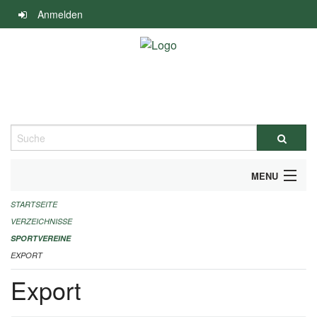
Navigation
Anmelden
überspringen
Suche
MENU
STARTSEITE
ALLGEMEINE INFORMATIONEN
VERZEICHNISSE
FINANZIELLE UNTERSTÜTZUNG BENÖTIGT?
SPORTVEREINE
EXPORT
KONTAKT
Export