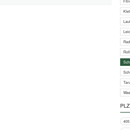
Fitn
Klet
Lauf
Leic
Rad
Roll
Schi
Sch
Tan
Was
PLZ
405