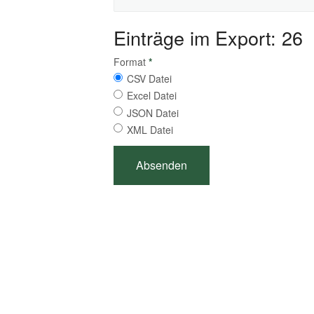
Einträge im Export: 26
Format
*
CSV Datei
Excel Datei
JSON Datei
XML Datei