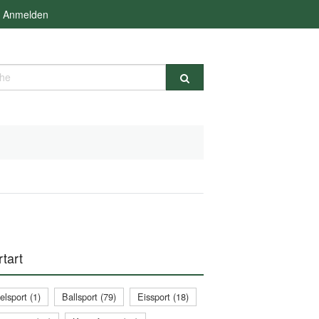
Anmelden
e
tart
lsport (1)
Ballsport (79)
Eissport (18)