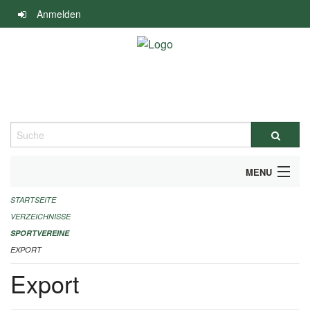
Navigation
Anmelden
überspringen
Suche
MENU
STARTSEITE
ALLGEMEINE INFORMATIONEN
VERZEICHNISSE
FINANZIELLE UNTERSTÜTZUNG BENÖTIGT?
SPORTVEREINE
EXPORT
KONTAKT
Export