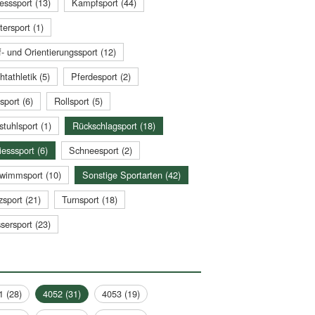
esssport (13)
Kampfsport (44)
tersport (1)
- und Orientierungssport (12)
htathletik (5)
Pferdesport (2)
sport (6)
Rollsport (5)
stuhlsport (1)
Rückschlagsport (18)
esssport (6)
Schneesport (2)
wimmsport (10)
Sonstige Sportarten (42)
zsport (21)
Turnsport (18)
sersport (23)
1 (28)
4052 (31)
4053 (19)