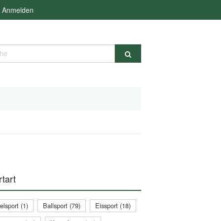
Anmelden
e
tart
lsport (1)
Ballsport (79)
Eissport (18)