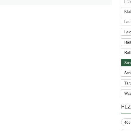
Fitn
Klet
Lauf
Leic
Rad
Roll
Schi
Sch
Tan
Was
PLZ
405