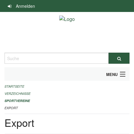
Navigation
Anmelden
überspringen
Suche
MENU
STARTSEITE
ALLGEMEINE INFORMATIONEN
VERZEICHNISSE
FINANZIELLE UNTERSTÜTZUNG BENÖTIGT?
SPORTVEREINE
EXPORT
KONTAKT
Export