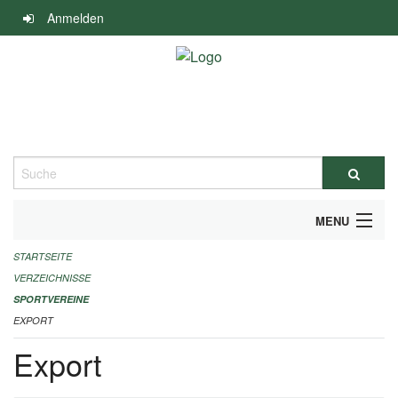
Navigation
Anmelden
überspringen
Suche
MENU
STARTSEITE
ALLGEMEINE INFORMATIONEN
VERZEICHNISSE
FINANZIELLE UNTERSTÜTZUNG BENÖTIGT?
SPORTVEREINE
EXPORT
KONTAKT
Export