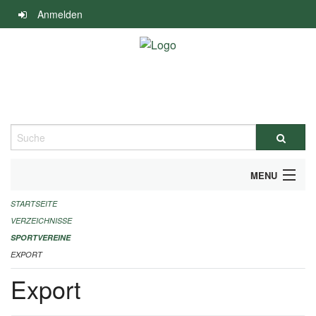
Navigation
Anmelden
überspringen
Suche
MENU
STARTSEITE
ALLGEMEINE INFORMATIONEN
VERZEICHNISSE
FINANZIELLE UNTERSTÜTZUNG BENÖTIGT?
SPORTVEREINE
EXPORT
KONTAKT
Export