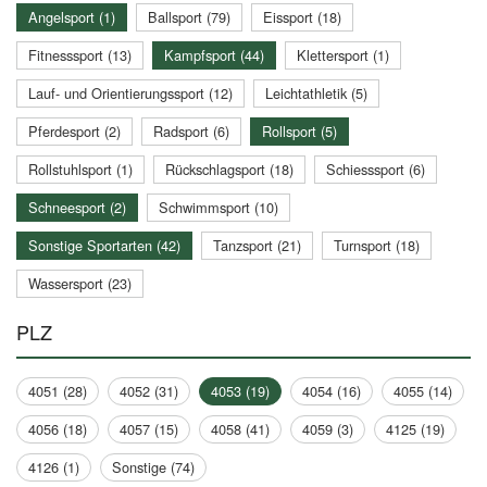
Angelsport (1)
Ballsport (79)
Eissport (18)
Fitnesssport (13)
Kampfsport (44)
Klettersport (1)
Lauf- und Orientierungssport (12)
Leichtathletik (5)
Pferdesport (2)
Radsport (6)
Rollsport (5)
Rollstuhlsport (1)
Rückschlagsport (18)
Schiesssport (6)
Schneesport (2)
Schwimmsport (10)
Sonstige Sportarten (42)
Tanzsport (21)
Turnsport (18)
Wassersport (23)
PLZ
4051 (28)
4052 (31)
4053 (19)
4054 (16)
4055 (14)
4056 (18)
4057 (15)
4058 (41)
4059 (3)
4125 (19)
4126 (1)
Sonstige (74)