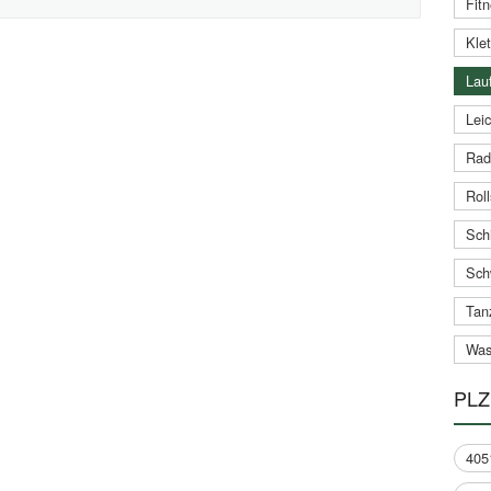
Fitn
Klet
Lauf
Leic
Rad
Roll
Schi
Sch
Tan
Was
PLZ
405