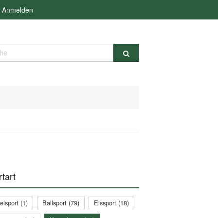
Anmelden
e
tart
lsport (1)
Ballsport (79)
Eissport (18)