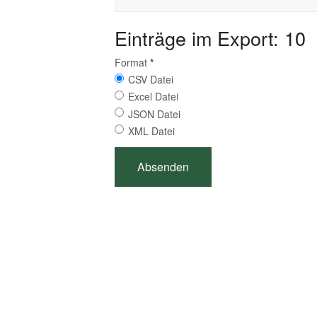
Einträge im Export: 10
Format
*
CSV Datei
Excel Datei
JSON Datei
XML Datei