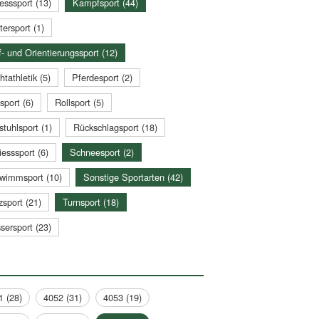
esssport (13)
Kampfsport (44)
tersport (1)
- und Orientierungssport (12)
htathletik (5)
Pferdesport (2)
sport (6)
Rollsport (5)
stuhlsport (1)
Rückschlagsport (18)
esssport (6)
Schneesport (2)
wimmsport (10)
Sonstige Sportarten (42)
zsport (21)
Turnsport (18)
sersport (23)
1 (28)
4052 (31)
4053 (19)