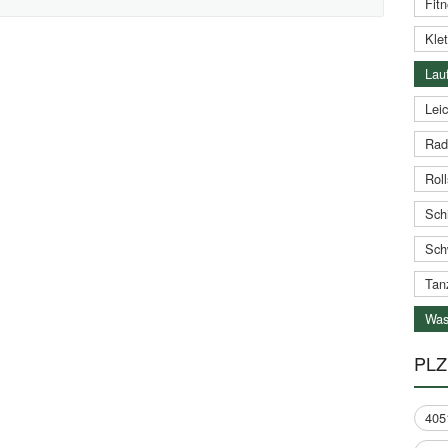
Fitn
Klet
Lauf
Leic
Rad
Roll
Schi
Sch
Tan
Was
PLZ
405