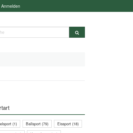
Anmelden
e
tart
lsport (1)
Ballsport (79)
Eissport (18)