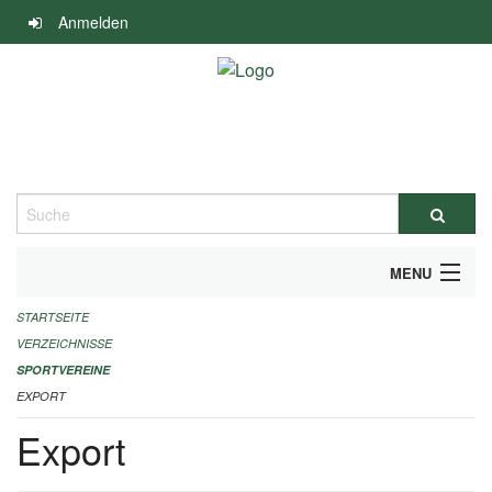
Navigation
Anmelden
überspringen
Suche
MENU
STARTSEITE
ALLGEMEINE INFORMATIONEN
VERZEICHNISSE
FINANZIELLE UNTERSTÜTZUNG BENÖTIGT?
SPORTVEREINE
EXPORT
KONTAKT
Export