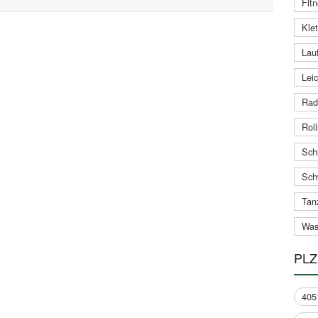
Fitn
Klet
Lauf
Leic
Rad
Roll
Schi
Sch
Tan
Was
PLZ
405