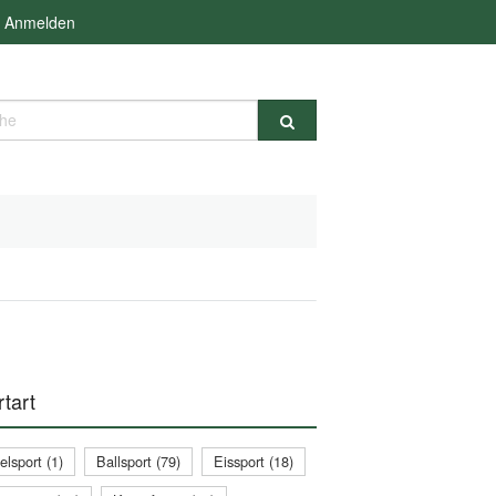
Anmelden
e
tart
lsport (1)
Ballsport (79)
Eissport (18)