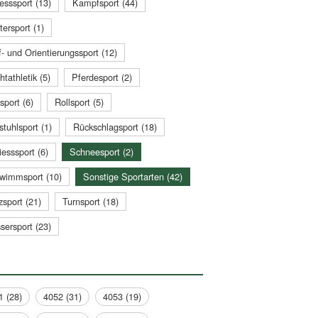
esssport (13)
Kampfsport (44)
tersport (1)
- und Orientierungssport (12)
htathletik (5)
Pferdesport (2)
sport (6)
Rollsport (5)
stuhlsport (1)
Rückschlagsport (18)
esssport (6)
Schneesport (2)
wimmsport (10)
Sonstige Sportarten (42)
zsport (21)
Turnsport (18)
sersport (23)
1 (28)
4052 (31)
4053 (19)