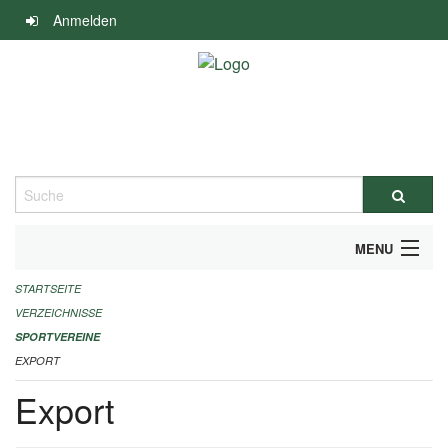
Navigation
Anmelden
überspringen
Suche
MENU
STARTSEITE
ALLGEMEINE INFORMATIONEN
VERZEICHNISSE
FINANZIELLE UNTERSTÜTZUNG BENÖTIGT?
SPORTVEREINE
EXPORT
KONTAKT
Export