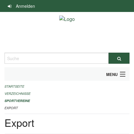
Navigation
Anmelden
überspringen
Suche
MENU
STARTSEITE
ALLGEMEINE INFORMATIONEN
VERZEICHNISSE
FINANZIELLE UNTERSTÜTZUNG BENÖTIGT?
SPORTVEREINE
EXPORT
KONTAKT
Export