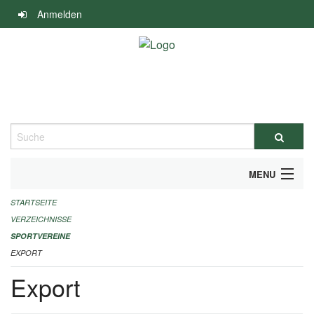
Navigation
Anmelden
überspringen
Suche
MENU
STARTSEITE
ALLGEMEINE INFORMATIONEN
VERZEICHNISSE
FINANZIELLE UNTERSTÜTZUNG BENÖTIGT?
SPORTVEREINE
EXPORT
KONTAKT
Export