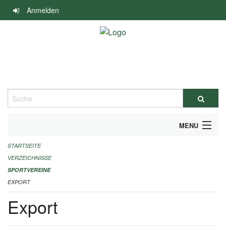
Navigation
Anmelden
überspringen
Suche
MENU
STARTSEITE
ALLGEMEINE INFORMATIONEN
VERZEICHNISSE
FINANZIELLE UNTERSTÜTZUNG BENÖTIGT?
SPORTVEREINE
EXPORT
KONTAKT
Export