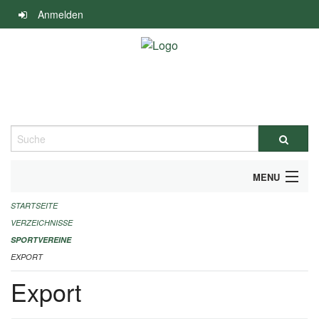
Navigation
Anmelden
überspringen
Suche
MENU
STARTSEITE
ALLGEMEINE INFORMATIONEN
VERZEICHNISSE
FINANZIELLE UNTERSTÜTZUNG BENÖTIGT?
SPORTVEREINE
EXPORT
KONTAKT
Export