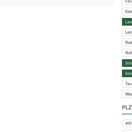
Fitn
Klet
Lauf
Leic
Rad
Roll
Schi
Sch
Tan
Was
PLZ
405