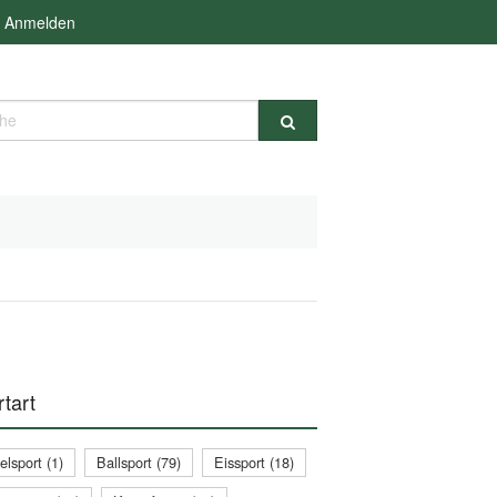
Anmelden
e
tart
lsport (1)
Ballsport (79)
Eissport (18)