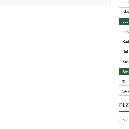
Fitn
Klet
Lauf
Leic
Rad
Roll
Schi
Sch
Tan
Was
PLZ
405