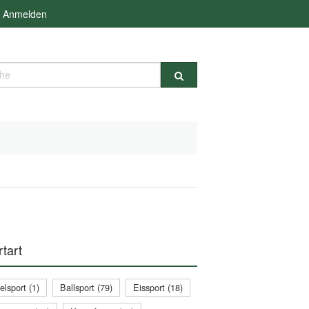
Anmelden
e
tart
lsport (1)
Ballsport (79)
Eissport (18)