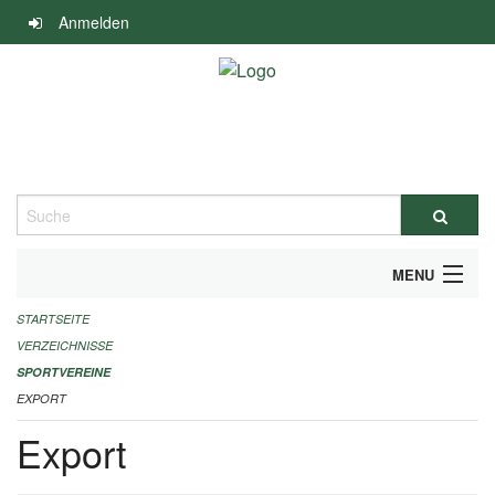
Navigation
Anmelden
überspringen
Suche
MENU
STARTSEITE
ALLGEMEINE INFORMATIONEN
VERZEICHNISSE
FINANZIELLE UNTERSTÜTZUNG BENÖTIGT?
SPORTVEREINE
EXPORT
KONTAKT
Export