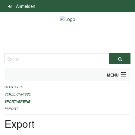
Navigation
Anmelden
überspringen
Suche
MENU
STARTSEITE
ALLGEMEINE INFORMATIONEN
VERZEICHNISSE
FINANZIELLE UNTERSTÜTZUNG BENÖTIGT?
SPORTVEREINE
EXPORT
KONTAKT
Export