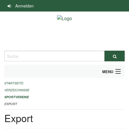
Navigation
Anmelden
überspringen
Suche
MENU
STARTSEITE
ALLGEMEINE INFORMATIONEN
VERZEICHNISSE
FINANZIELLE UNTERSTÜTZUNG BENÖTIGT?
SPORTVEREINE
EXPORT
KONTAKT
Export