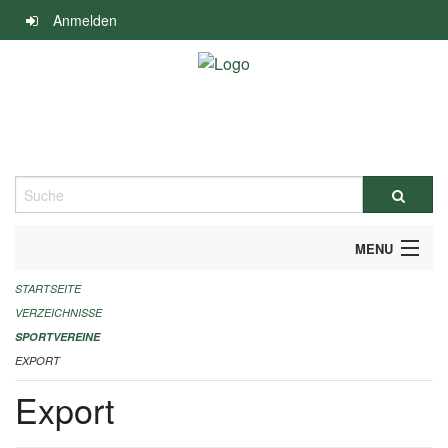
Navigation
Anmelden
überspringen
Suche
MENU
STARTSEITE
ALLGEMEINE INFORMATIONEN
VERZEICHNISSE
FINANZIELLE UNTERSTÜTZUNG BENÖTIGT?
SPORTVEREINE
EXPORT
KONTAKT
Export