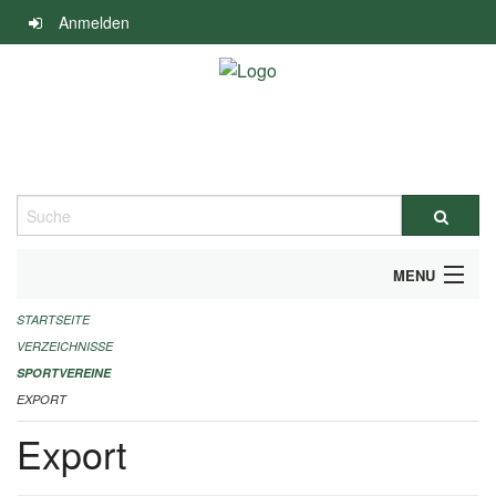
Navigation
Anmelden
überspringen
Suche
MENU
STARTSEITE
ALLGEMEINE INFORMATIONEN
VERZEICHNISSE
FINANZIELLE UNTERSTÜTZUNG BENÖTIGT?
SPORTVEREINE
EXPORT
KONTAKT
Export