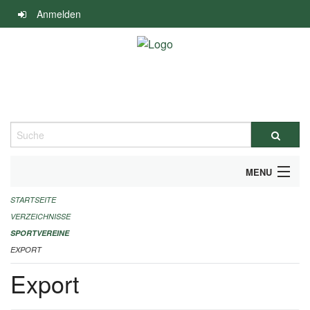
Navigation
Anmelden
überspringen
Suche
MENU
STARTSEITE
ALLGEMEINE INFORMATIONEN
VERZEICHNISSE
FINANZIELLE UNTERSTÜTZUNG BENÖTIGT?
SPORTVEREINE
EXPORT
KONTAKT
Export