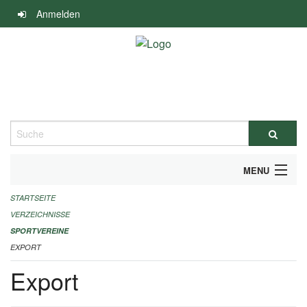
Navigation
Anmelden
überspringen
Suche
MENU
STARTSEITE
ALLGEMEINE INFORMATIONEN
VERZEICHNISSE
FINANZIELLE UNTERSTÜTZUNG BENÖTIGT?
SPORTVEREINE
EXPORT
KONTAKT
Export