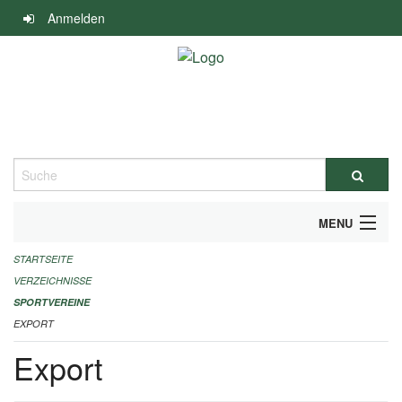
Navigation
Anmelden
überspringen
Suche
MENU
STARTSEITE
ALLGEMEINE INFORMATIONEN
VERZEICHNISSE
FINANZIELLE UNTERSTÜTZUNG BENÖTIGT?
SPORTVEREINE
EXPORT
KONTAKT
Export