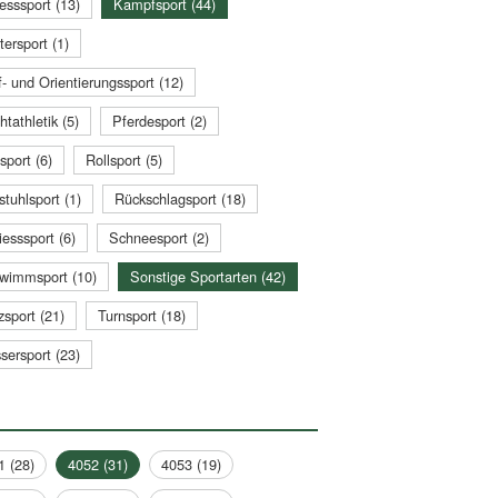
esssport (13)
Kampfsport (44)
tersport (1)
- und Orientierungssport (12)
htathletik (5)
Pferdesport (2)
sport (6)
Rollsport (5)
stuhlsport (1)
Rückschlagsport (18)
esssport (6)
Schneesport (2)
wimmsport (10)
Sonstige Sportarten (42)
zsport (21)
Turnsport (18)
sersport (23)
1 (28)
4052 (31)
4053 (19)