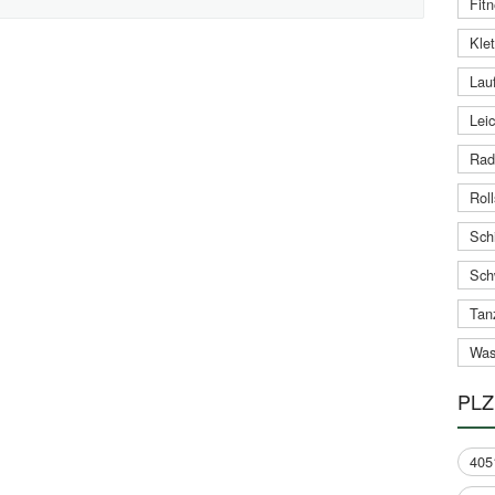
Fitn
Klet
Lauf
Leic
Rad
Roll
Schi
Sch
Tan
Was
PLZ
405