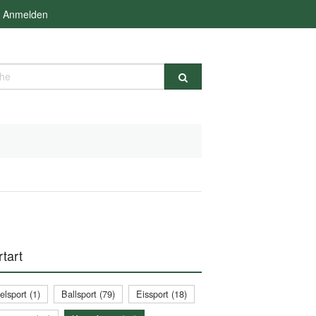
Anmelden
e
tart
lsport (1)
Ballsport (79)
Eissport (18)