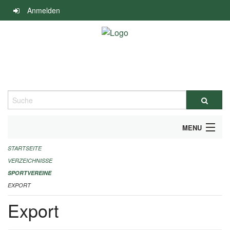
Navigation
Anmelden
überspringen
Suche
MENU
STARTSEITE
ALLGEMEINE INFORMATIONEN
VERZEICHNISSE
FINANZIELLE UNTERSTÜTZUNG BENÖTIGT?
SPORTVEREINE
EXPORT
KONTAKT
Export