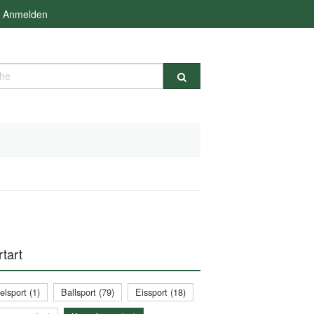
Anmelden
e
tart
lsport (1)
Ballsport (79)
Eissport (18)