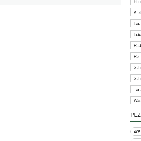
Fitn
Klet
Lauf
Leic
Rad
Roll
Schi
Sch
Tan
Was
PLZ
405