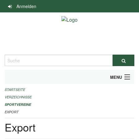
Navigation
Anmelden
überspringen
Suche
MENU
STARTSEITE
ALLGEMEINE INFORMATIONEN
VERZEICHNISSE
FINANZIELLE UNTERSTÜTZUNG BENÖTIGT?
SPORTVEREINE
EXPORT
KONTAKT
Export