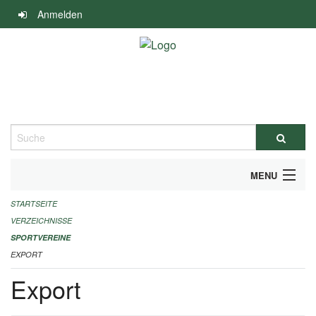
Navigation
Anmelden
überspringen
Suche
MENU
STARTSEITE
ALLGEMEINE INFORMATIONEN
VERZEICHNISSE
FINANZIELLE UNTERSTÜTZUNG BENÖTIGT?
SPORTVEREINE
EXPORT
KONTAKT
Export