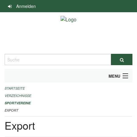
Navigation
Anmelden
überspringen
Suche
MENU
STARTSEITE
ALLGEMEINE INFORMATIONEN
VERZEICHNISSE
FINANZIELLE UNTERSTÜTZUNG BENÖTIGT?
SPORTVEREINE
EXPORT
KONTAKT
Export